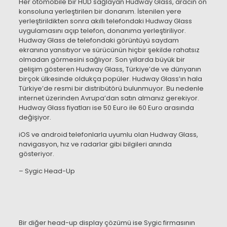
Her otomobile bir HUD sağlayan Hudway Glass, aracın ön
konsoluna yerleştirilen bir donanım. İstenilen yere
yerleştirildikten sonra akıllı telefondaki Hudway Glass
uygulamasını açıp telefon, donanıma yerleştiriliyor.
Hudway Glass de telefondaki görüntüyü saydam
ekranına yansıtıyor ve sürücünün hiçbir şekilde rahatsız
olmadan görmesini sağlıyor. Son yıllarda büyük bir
gelişim gösteren Hudway Glass, Türkiye’de ve dünyanın
birçok ülkesinde oldukça popüler. Hudway Glass’ın hala
Türkiye’de resmi bir distribütörü bulunmuyor. Bu nedenle
internet üzerinden Avrupa’dan satın almanız gerekiyor.
Hudway Glass fiyatları ise 50 Euro ile 60 Euro arasında
değişiyor.
iOS ve android telefonlarla uyumlu olan Hudway Glass,
navigasyon, hız ve radarlar gibi bilgileri anında
gösteriyor.
– Sygic Head-Up
Bir diğer head-up display çözümü ise Sygic firmasının