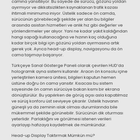
camına yansıtılıyor. Bu sayede de sürücü, gözünü yoldan
ayırmıyor ve dikkatsizlikten kaynaklanan trafik kazası
ihtimali minimuma iniyor. Üstelik sadece ön camda,
sürücünün görebileceği şekilde yer alan bu bilgiler
arasında asistan hizmetleri ve anlık hız gibi değerler ve
yönlendirmeler yer alıyor. Yani ne kadar yakıt kaldığından
hangi sapağı kullanacağına ve hızının kaç olduğuna
kadar birçok bilgi için gözünü yoldan ayırmasına artık
gerek yok. Ayrıca head-up display, navigasyonu da ön
cama taşımayı başarıyor.
Türkçeye Sanal Gösterge Paneli olarak çevrilen HUD’da
hologramik ayna sistemi kullanılır. Aracın ön konsolu içine
yerleştirilen kamera ünitesi, bilgileri kaputun hemen
üstüne doğru ön cama yansıtır. Kısacası bu sistem
sayesinde ön camın sürücüye bakan kısmı bir ekrana
dönüştürülür. Bu yapılırken de görüş açısı asla kapatılmaz
ve sürüş konforu üst seviyeye çıkarılır. Üstelik havanın
güneşli ya da zeminin ıslak olması durumlarında bile
mükemmel şekilde görünebilir. Sürücünün dik oturması
yeterlidir. Parlaklığını ve görülmesi istenen verileri
ayarlayıp hafızaya kaydetmek de mümkündür.
Head-up Display Taktırmak Mümkün mü?