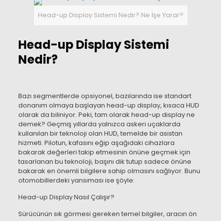
Head-up Display Sistemi Nedir? Ne İşe Yarar?
Head-up Display Sistemi
ademi Eğitimleri, PPF Koruma Uygulamaları, Yaratıcısı Olduğumuz Devri
Nedir?
Bazı segmentlerde opsiyonel, bazılarında ise standart
donanım olmaya başlayan head-up display, kısaca HUD
olarak da biliniyor. Peki, tam olarak head-up display ne
demek? Geçmiş yıllarda yalnızca askeri uçaklarda
kullanılan bir teknoloji olan HUD, temelde bir asistan
hizmeti. Pilotun, kafasını eğip aşağıdaki cihazlara
bakarak değerleri takip etmesinin önüne geçmek için
tasarlanan bu teknoloji, başını dik tutup sadece önüne
bakarak en önemli bilgilere sahip olmasını sağlıyor. Bunu
otomobillerdeki yansıması ise şöyle:
Head-up Display Nasıl Çalışır?
Sürücünün sık görmesi gereken temel bilgiler, aracın ön