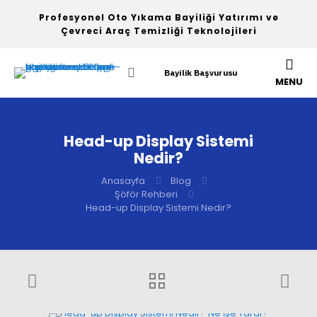
Profesyonel Oto Yıkama Bayiliği Yatırımı ve
Çevreci Araç Temizliği Teknolojileri
Bayilik Başvurusu
MENU
Head-up Display Sistemi
Nedir?
Anasayfa
Blog
Şöför Rehberi
Head-up Display Sistemi Nedir?