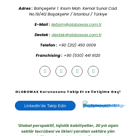
Adres :
Bahçeşehir 1. Kısım Mah. Kemal Sunal Cad.
No.19/412 Başakşehir / İstanbul / Türkiye
E-Mail :
iletisim@globowax.com.tr
Destek :
destek@globowax.com.tr
Telefon :
+90 (212) 450 0009
Franchising :
+90 (530) 441 6120
GLOBOWAX Kurucusunu Takip Et ve İletişime Geç!
LinkedIn'de Takip Edin
'Global perspektif, lojistik kabiliyetler, 20 yılı aşan
sektör tecrübesi ve ilkleri yaratan sektöre yön