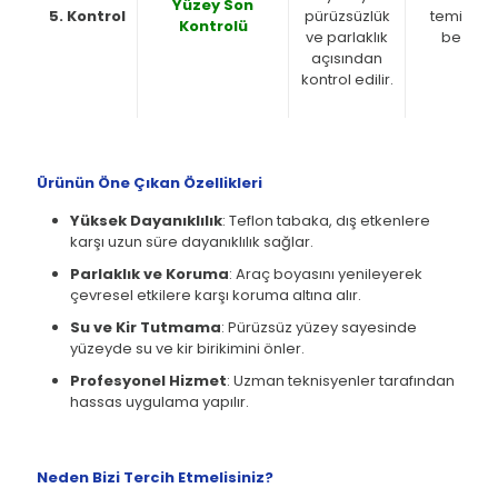
Yüzey Son
5. Kontrol
pürüzsüzlük
temizlik
Kontrolü
ve parlaklık
bezi
açısından
kontrol edilir.
Ürünün Öne Çıkan Özellikleri
Yüksek Dayanıklılık
: Teflon tabaka, dış etkenlere
karşı uzun süre dayanıklılık sağlar.
Parlaklık ve Koruma
: Araç boyasını yenileyerek
çevresel etkilere karşı koruma altına alır.
Su ve Kir Tutmama
: Pürüzsüz yüzey sayesinde
yüzeyde su ve kir birikimini önler.
Profesyonel Hizmet
: Uzman teknisyenler tarafından
hassas uygulama yapılır.
Neden Bizi Tercih Etmelisiniz?