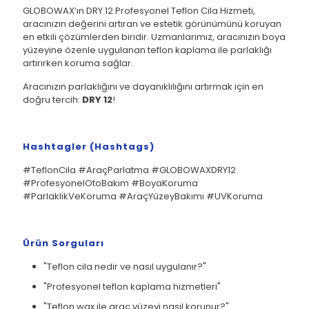
GLOBOWAX’ın DRY 12 Profesyonel Teflon Cila Hizmeti,
aracınızın değerini artıran ve estetik görünümünü koruyan
en etkili çözümlerden biridir. Uzmanlarımız, aracınızın boya
yüzeyine özenle uygulanan teflon kaplama ile parlaklığı
artırırken koruma sağlar.
Aracınızın parlaklığını ve dayanıklılığını artırmak için en
doğru tercih:
DRY 12
!
Hashtagler (Hashtags)
#TeflonCila #AraçParlatma #GLOBOWAXDRY12
#ProfesyonelOtoBakım #BoyaKoruma
#ParlaklıkVeKoruma #AraçYüzeyBakımı #UVKoruma
Ürün Sorguları
"Teflon cila nedir ve nasıl uygulanır?"
"Profesyonel teflon kaplama hizmetleri"
"Teflon wax ile araç yüzeyi nasıl korunur?"