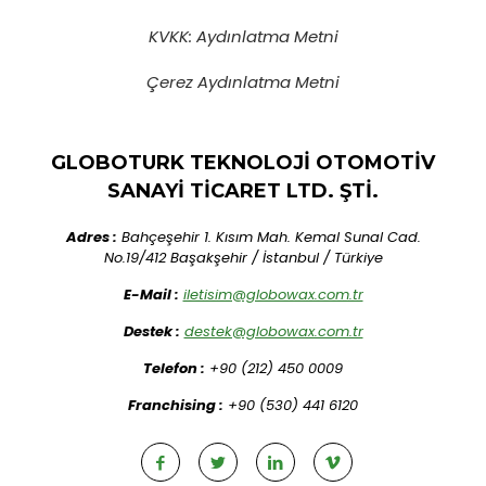
KVKK: Aydınlatma Metni
Çerez Aydınlatma Metni
GLOBOTURK TEKNOLOJİ OTOMOTİV
SANAYİ TİCARET LTD. ŞTİ.
Adres :
Bahçeşehir 1. Kısım Mah. Kemal Sunal Cad.
No.19/412 Başakşehir / İstanbul / Türkiye
E-Mail :
iletisim@globowax.com.tr
Destek :
destek@globowax.com.tr
Telefon :
+90 (212) 450 0009
Franchising :
+90 (530) 441 6120