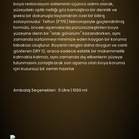
boya restorasyon sisteminin üçüncü adımı olarak,
yüzeydeki optik netliği göz kamaştırıcı bir derinlik ve
ipeksi bir dokunuşla taçlandıran özel bir bitiriş
solüsyonudur. Teflon (PTFE) teknolojisiyle güçlendirilmiş
formülü, önceki aşamalarda pürüzsüzleştirilen boya
Satış Sonrası Hizmetleri Ekosistemi. Akademi Eğitimleri, PPF Koruma U
yüzeyine derin bir "ıslak görünüm" kazandırırken, aynı
zamanda sürtünmeyi minimize eden kaygan bir koruma
tabakası oluşturur. Boyanın rengini daha doygun ve canlı
gösteren DRY 12, araca sadece estetik bir mükemmellik
katmakla kalmaz, aynı zamanda dış etkenlerin yüzeye
tutunmasını zorlaştırarak son aşama olan boya koruma
için kusursuz bir zemin hazırlar.
Ambalaj Seçenekleri : 5 Litre | 1000 ml