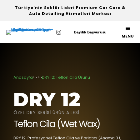
Türkiye'nin Sektör Lideri Premium Car Care &
Auto Detailing Hizmetleri Markası
Bayilik Başvurusu
MENU
Anasayfa
DRY 12: Teflon Cila Ürünü
> > > >
DRY 12
ÖZEL DRY SERİSİ ÜRÜN AİLESİ
Teflon Cila (Wet Wax)
DRY 12: Profesyonel Teflon Cila ve Parlatıcı (Aşama 3),