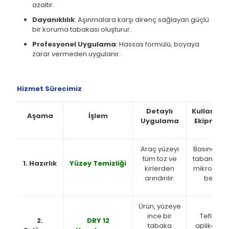
azaltır.
Dayanıklılık
: Aşınmalara karşı direnç sağlayan güçlü
bir koruma tabakası oluşturur.
Profesyonel Uygulama
: Hassas formülü, boyaya
zarar vermeden uygulanır.
Hizmet Sürecimiz
Detaylı
Kullanılan
Aşama
İşlem
Uygulama
Ekipman
Araç yüzeyi
Basınçlı su
tüm toz ve
tabancası,
1. Hazırlık
Yüzey Temizliği
kirlerden
mikrofiber
arındırılır.
bez
Ürün, yüzeye
ince bir
Teflon
2.
DRY 12
tabaka
aplikatör