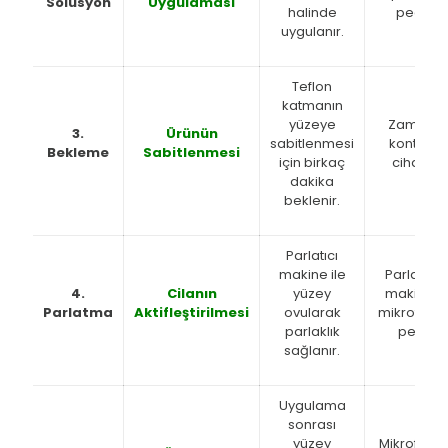
Solüsyon
Uygulaması
halinde
pedi
uygulanır.
Teflon
katmanın
yüzeye
Zaman
3.
Ürünün
sabitlenmesi
kontrol
Bekleme
Sabitlenmesi
için birkaç
cihazı
dakika
beklenir.
Parlatıcı
makine ile
Parlatıcı
4.
Cilanın
yüzey
makine,
Parlatma
Aktifleştirilmesi
ovularak
mikrofiber
parlaklık
ped
sağlanır.
Uygulama
sonrası
yüzey
Mikrofiber